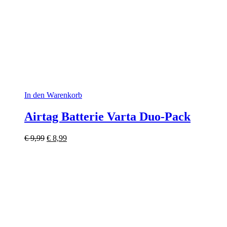
In den Warenkorb
Airtag Batterie Varta Duo-Pack
Ursprünglicher
Aktueller
€
9,99
€
8,99
Preis
Preis
war:
ist:
€ 9,99
€ 8,99.